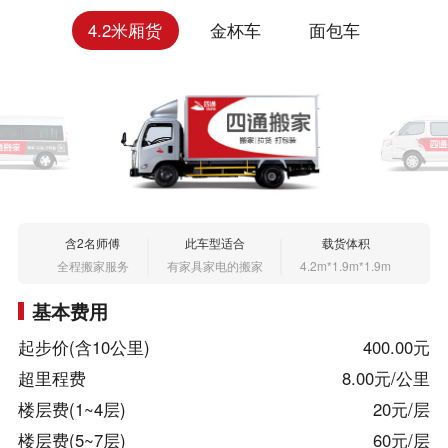
4.2米厢货
金杯车
面包车
含2名师傅
此车型适合
载货体积
全程搬家服务
有家具家电的搬家
4.2m*1.9m*1.9m
基本费用
起步价(含10公里)
400.00元
超里程费
8.00元/公里
楼层费(1~4层)
20元/层
楼层费(5~7层)
60元/层