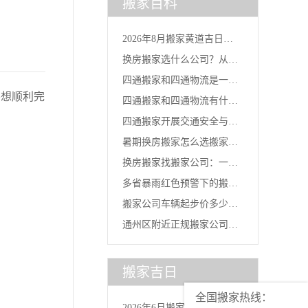
搬家百科
2026年8月搬家黄道吉日一
换房搬家选什么公司？从台
览...
四通搬家和四通物流是一家
风灾后...
想顺利完
四通搬家和四通物流有什么
吗？官...
四通搬家开展交通安全与行
区别？...
暑期换房搬家怎么选搬家公
车安全...
换房搬家找搬家公司：一线
司？2...
多省暴雨红色预警下的搬家
城市换...
搬家公司车辆起步价多少
选择：...
通州区附近正规搬家公司｜
钱？四通...
北京全...
搬家吉日
全国搬家热线：
2026年6月搬家吉日全指