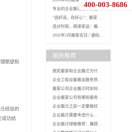
400-003-8686
专业的企业搬迁哪个排名
南：...
“说好话，存好心”：搬家当
好？选对...
选对时辰，顺遂家运：搬家
天的...
2026年2月搬家吉日✅速码...
“吉时...
相关推荐
理期望和
居民搬家和企业搬迁为什么
企业工程设备搬运服务热
收费不...
搬家公司企业搬迁时如何收
线？...
企业搬家公司有哪些服务是
费的...
企业搬迁之前一定要做好准
迁经验的
必要的...
企业搬迁需要考虑什么...
迁成功结
备...
企业搬迁绿植推荐：兼顾风