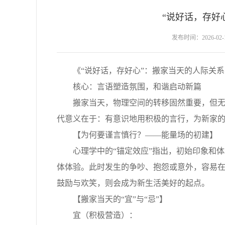
“说好话，存好
发布时间：2026-02-14
《“说好话，存好心”：搬家当天的人际关系
核心：言语塑造氛围，和谐启动新篇
搬家当天，物理空间的转移固然重要，但无形
代意义在于：有意识地用积极的言行，为新家
【为何要谨言慎行？——能量场的初建】
心理学中的“锚定效应”指出，初始印象和体验
体体验。此时发生的争吵、抱怨或意外，容易
鼓励与欢笑，则会成为新生活美好的起点。
【搬家当天的“宜”与“忌”】
宜（积极营造）：