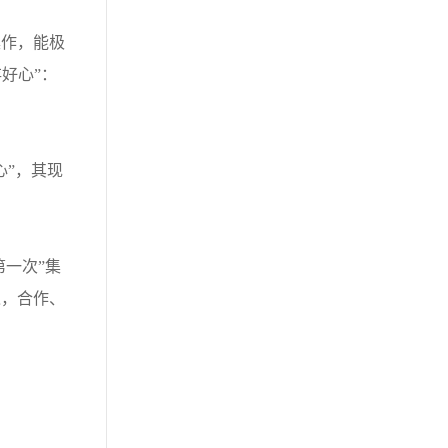
作，能极
存好心”：
”，其现
一次”集
之，合作、