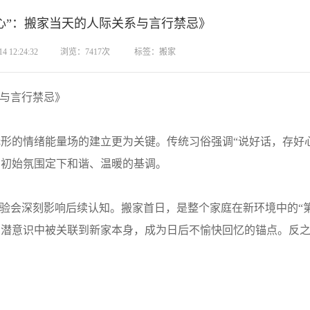
心”：搬家当天的人际关系与言行禁忌》
 12:24:32
浏览：7417次
标签：搬家
与言行禁忌》
的情绪能量场的建立更为关键。传统习俗强调“说好话，存好心
的初始氛围定下和谐、温暖的基调。
会深刻影响后续认知。搬家首日，是整个家庭在新环境中的“第
在潜意识中被关联到新家本身，成为日后不愉快回忆的锚点。反