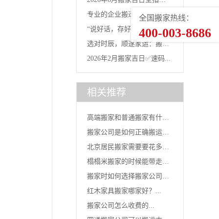
专业的企业搬迁哪个排名
全国搬家热线：
南：...
“说好话，存好心”：搬家当
400-003-8686
好？选对...
选对时辰，顺遂家运：搬家
天的...
2026年2月搬家吉日✅速码...
“吉时...
相关推荐
高端搬家和普通搬家有什么
搬家公司是如何正确搬运洗
区别?...
北京居民搬家需要要花多少
衣机的...
榻榻米搬家的时候能带走
钱...
搬家时如何选择搬家公司所
嘛...
红木家具搬家哪家好？...
用车型...
搬家公司怎么收费的...