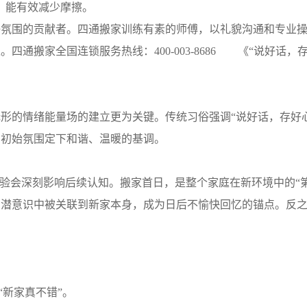
，能有效减少摩擦。
围的贡献者。四通搬家训练有素的师傅，以礼貌沟通和专业操
通搬家全国连锁服务热线：400-003-8686 《“说好话，
的情绪能量场的建立更为关键。传统习俗强调“说好话，存好心
的初始氛围定下和谐、温暖的基调。
会深刻影响后续认知。搬家首日，是整个家庭在新环境中的“第
在潜意识中被关联到新家本身，成为日后不愉快回忆的锚点。反
“新家真不错”。