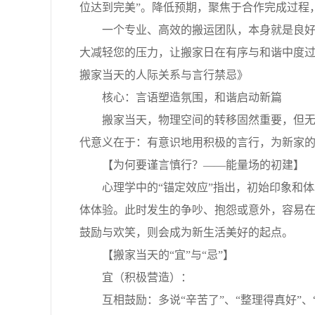
位达到完美”。降低预期，聚焦于合作完成过程
一个专业、高效的搬运团队，本身就是良好氛
大减轻您的压力，让搬家日在有序与和谐中度过。四
搬家当天的人际关系与言行禁忌》
核心：言语塑造氛围，和谐启动新篇
搬家当天，物理空间的转移固然重要，但无形
代意义在于：有意识地用积极的言行，为新家
【为何要谨言慎行？——能量场的初建】
心理学中的“锚定效应”指出，初始印象和体验
体体验。此时发生的争吵、抱怨或意外，容易
鼓励与欢笑，则会成为新生活美好的起点。
【搬家当天的“宜”与“忌”】
宜（积极营造）：
互相鼓励：多说“辛苦了”、“整理得真好”、