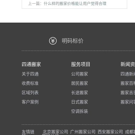
上一篇：
什么样的搬家价格能让用户觉得合理
明码标价
四通搬家
服务项目
新闻资
关于四通
公司搬家
四通新
收费标准
居民搬家
搬家百
区域列表
长途搬家
搬家吉
客户案例
日式搬家
搬家问
空调拆装
友情链
北京搬家公司
广州搬家公司
西安搬家公司
成都