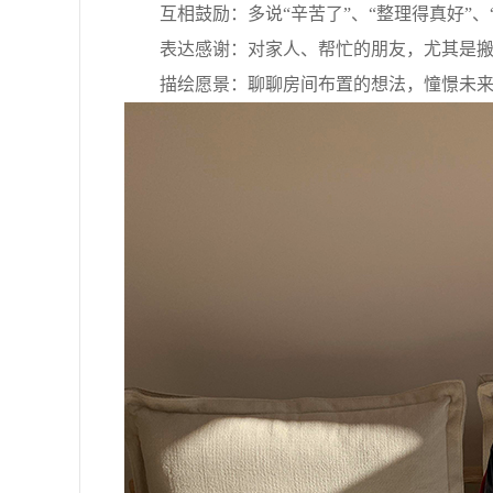
互相鼓励：多说“辛苦了”、“整理得真好”、
表达感谢：对家人、帮忙的朋友，尤其是搬
描绘愿景：聊聊房间布置的想法，憧憬未来