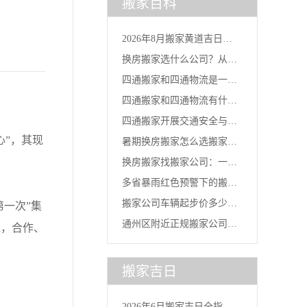
搬家百科
2026年8月搬家黄道吉日一
换房搬家选什么公司？从台
览...
四通搬家和四通物流是一家
风灾后...
四通搬家和四通物流有什么
吗？官...
四通搬家开展交通安全与行
区别？...
”，其现
暑期换房搬家怎么选搬家公
车安全...
换房搬家找搬家公司：一线
司？2...
多省暴雨红色预警下的搬家
城市换...
搬家公司车辆起步价多少
一次”集
选择：...
通州区附近正规搬家公司｜
之，合作、
钱？四通...
北京全...
搬家吉日
2026年6月搬家吉日全指