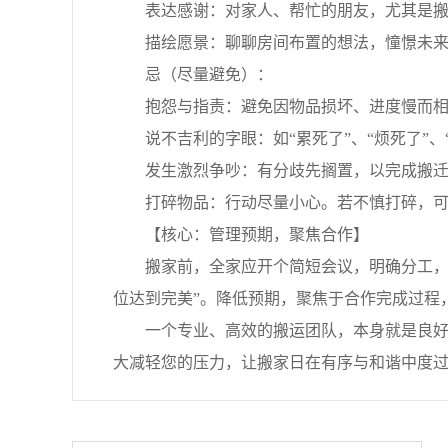
表达感谢：对家人、帮忙的朋友，尤其是搬
描绘愿景：聊聊房间布置的想法，憧憬未来
忌（尽量避免）：
抱怨与指责：避免因物品损坏、进度慢而相
说不吉利的字眼：如“累死了”、“烦死了”、
发生激烈争吵：有分歧先搁置，以完成搬迁
打碎物品：行动尽量小心。若不慎打碎，可当
【核心：管理预期，聚焦合作】
搬家前，全家应开个简短会议，明确分工，并
位达到完美”。降低预期，聚焦于合作完成过程
一个专业、高效的搬运团队，本身就是良好氛
大减轻您的压力，让搬家日在有序与和谐中度过。四通