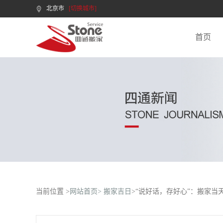
北京市
[切换城市]
首页
当前位置 >
网站首页>
搬家吉日
>“说好话，存好心”：搬家