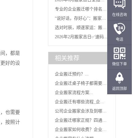
专业的企业搬迁哪个排名
南：...
在线咨询
“说好话，存好心”：搬家当
好？选对...
选对时辰，顺遂家运：搬家
天的...
2026年2月搬家吉日✅速码...
电话
“吉时...
间，都是
相关推荐
，更好的设
微信下单
企业搬迁预约？...
企业搬迁桌子椅子都需要进
返回顶部
企业搬家流程方案...
行拆装...
企业搬迁有哪些流程_企业
公司企业搬家会涉及到哪些
，也需要
搬迁找...
企业搬迁哪家正规？四通企
职，按照计
费用_...
企业搬家如何收费？企业单
业搬迁...