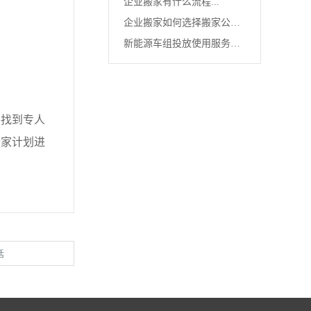
企业搬家有什么流程...
位搬迁...
企业搬家如何选择搬家公
新能源车组投放使用服务
司...
佳，企业...
找到专人
搬家计划进
话