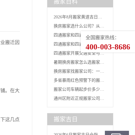
搬家百科
2026年8月搬家黄道吉日一
换房搬家选什么公司？从台
览...
四通搬家和四通物流是一家
全国搬家热线：
风灾后...
业搬迁因
四通搬家和四通物流有什么
400-003-8686
吗？官...
四通搬家开展交通安全与行
区别？...
暑期换房搬家怎么选搬家公
车安全...
换房搬家找搬家公司：一线
司？2...
多省暴雨红色预警下的搬家
城市换...
搬家公司车辆起步价多少
铺。在大
选择：...
通州区附近正规搬家公司｜
钱？四通...
北京全...
搬家吉日
下这几点
2026年6月搬家吉日全指