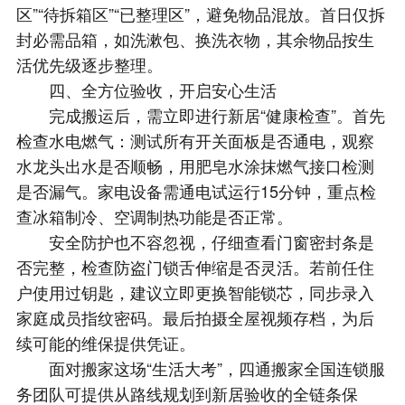
区”“待拆箱区”“已整理区”，避免物品混放。首日仅拆
封必需品箱，如洗漱包、换洗衣物，其余物品按生
活优先级逐步整理。​
四、全方位验收，开启安心生活​
完成搬运后，需立即进行新居“健康检查”。首先
检查水电燃气：测试所有开关面板是否通电，观察
水龙头出水是否顺畅，用肥皂水涂抹燃气接口检测
是否漏气。家电设备需通电试运行15分钟，重点检
查冰箱制冷、空调制热功能是否正常。​
安全防护也不容忽视，仔细查看门窗密封条是
否完整，检查防盗门锁舌伸缩是否灵活。若前任住
户使用过钥匙，建议立即更换智能锁芯，同步录入
家庭成员指纹密码。最后拍摄全屋视频存档，为后
续可能的维保提供凭证。​
面对搬家这场“生活大考”，四通搬家全国连锁服
务团队可提供从路线规划到新居验收的全链条保