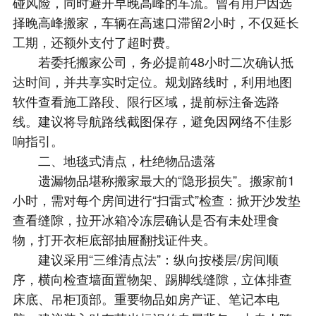
碰风险，同时避开早晚高峰的车流。曾有用户因选
择晚高峰搬家，车辆在高速口滞留2小时，不仅延长
工期，还额外支付了超时费。​
若委托搬家公司，务必提前48小时二次确认抵
达时间，并共享实时定位。规划路线时，利用地图
软件查看施工路段、限行区域，提前标注备选路
线。建议将导航路线截图保存，避免因网络不佳影
响指引。​
二、地毯式清点，杜绝物品遗落​
遗漏物品堪称搬家最大的“隐形损失”。搬家前1
小时，需对每个房间进行“扫雷式”检查：掀开沙发垫
查看缝隙，拉开冰箱冷冻层确认是否有未处理食
物，打开衣柜底部抽屉翻找证件夹。
建议采用“三维清点法”：纵向按楼层/房间顺
序，横向检查墙面置物架、踢脚线缝隙，立体排查
床底、吊柜顶部。重要物品如房产证、笔记本电