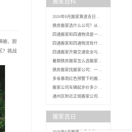
搬家百科
2026年8月搬家黄道吉日一
换房搬家选什么公司？从台
览...
四通搬家和四通物流是一家
风灾后...
棉被、厨
四通搬家和四通物流有什么
吗？官...
区？挑战
四通搬家开展交通安全与行
区别？...
暑期换房搬家怎么选搬家公
车安全...
换房搬家找搬家公司：一线
司？2...
多省暴雨红色预警下的搬家
城市换...
搬家公司车辆起步价多少
选择：...
通州区附近正规搬家公司｜
钱？四通...
北京全...
搬家吉日
2026年6月搬家吉日全指