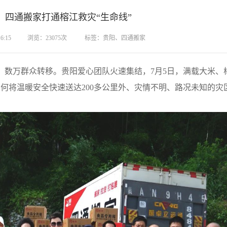
！四通搬家打通榕江救灾“生命线”
6:15
浏览：23075次
标签：贵阳、四通搬家
，数万群众转移。贵阳爱心团队火速集结，7月5日，满载大米、
何将温暖安全快速送达200多公里外、灾情不明、路况未知的灾