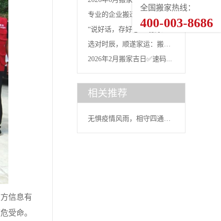
全国搬家热线：
专业的企业搬迁哪个排名
400-003-8686
南：...
“说好话，存好心”：搬家当
好？选对...
选对时辰，顺遂家运：搬家
天的...
2026年2月搬家吉日✅速码...
“吉时...
相关推荐
无惧疫情风雨，相守四通守
初心!...
方信息有
临危受命。