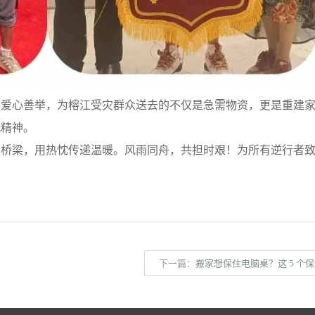
心善举，为榕江受灾群众送去的不仅是急需物资，更是重建家
代精神。
梁，用热忱传递温暖。风雨同舟，共担时艰！为所有逆行者致
下一篇：
搬家想保住电脑桌？这 5 个保命技巧，比找