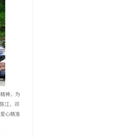
精神，为
傅陈江、邓
让爱心精准