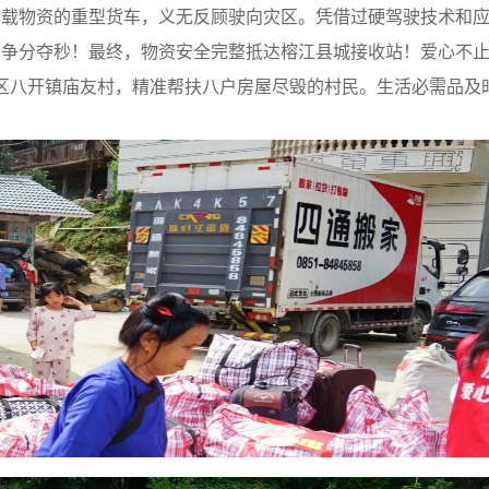
物资的重型货车，义无反顾驶向灾区。凭借过硬驾驶技术和应
，争分夺秒！最终，物资安全完整抵达榕江县城接收站！爱心不
区八开镇庙友村，精准帮扶八户房屋尽毁的村民。生活必需品及