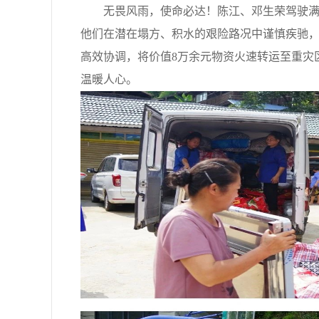
无畏风雨，使命必达！陈江、邓生荣驾驶满载
他们在潜在塌方、积水的艰险路况中谨慎疾驰
高效协调，将价值8万余元物资火速转运至重灾
温暖人心。