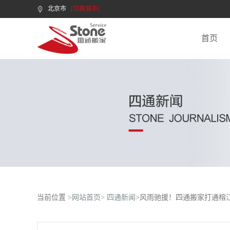
北京市
[切换城市]
首页
当前位置 >
网站首页>
四通新闻
>风雨驰援！四通搬家打通榕江