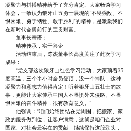
凝聚力与拼搏精神给予了充分肯定。大家畅谈学习
体会，一致认为狼牙山五勇士展现的“不畏强敌、不
惧困难、勇于牺牲、敢于胜利”的精神，是激励我们
在新时代奋勇前行的宝贵财富。
董事长寄语：
精神传承，实干兴企
活动结束后，陈杰董事长高度关注了此次学习
成果：
“党支部这次狼牙山红色学习活动，大家顶着35
度高温，三个半小时全员登顶，没一个掉队，这种
凝聚力和意志力值得肯定！听着狼牙山五壮士的故
事，更能让大家传承中国人不畏惧外来侵略、不畏
惧困难的奋斗精神，很有教育意义。”
他强调：“咱们始终团结在党周围，把搬家、家
政的服务做到位，让客户满意，这就是咱们企业对
国家、对社会最实在的贡献。继续保持这股劲头，