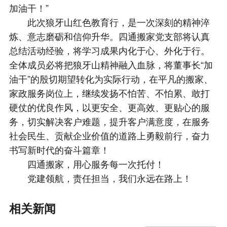
加油干！”
此次狼牙山红色教育行，是一次深刻的精神淬
炼、意志磨砺和信仰升华。四通搬家党支部将认真
总结活动经验，将学习成果内化于心、外化于行。
全体成员必将把狼牙山精神融入血脉，将董事长“加
油干”的殷切期望转化为实际行动，在平凡的搬家、
家政服务岗位上，继续发扬不怕苦、不怕累、敢打
硬仗的优良作风，以更安全、更高效、更贴心的服
务，切实解决客户难题，提升客户满意度，在服务
社会民生、贡献企业价值的道路上勇毅前行，奋力
书写新时代的奋斗篇章！
四通搬家，用心服务每一次托付！
党建领航，责任担当，我们永远在路上！
相关新闻