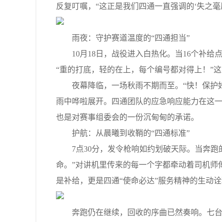
反复叮嘱，“这正是我们四通一直强调的‘失之毫
雨夜：守护赛道温度的“四通担当”
10月18日，战役进入白热化。当16个补给
“重的打底，轻的在上，每个编号都对得上！”
夜幕降临，一场秋雨不期而至。“快！保护好
雨中哗啦展开。四通团队的应急响应能力在这
也是对赛事组委会的一份沉甸甸的承诺。
护航：从晨曦到收鞘的“四通标准”
7点30分，发令枪响如约划破天际。当奔跑
命。”对讲机里传来的每一个字都牵动着司机师
是补给，更是四通“使命必达”服务精神的生动
奔跑仍在继续，回收的序曲已然奏响。七台四