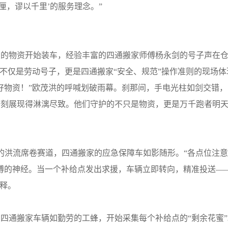
厘，谬以千里’的服务理念。”
点的物资开始装车，经验丰富的四通搬家师傅杨永剑的号子声在
这不仅是劳动号子，更是四通搬家“安全、规范”操作准则的现场体
物资！”欧茂洪的呼喊划破雨幕。刹那间，手电光柱如剑交错，
一刻展现得淋漓尽致。他们守护的不只是物资，更是万千跑者明
的洪流席卷赛道，四通搬家的应急保障车如影随形。“各点位注
傅的神经。当一个补给点发出求援，车辆立即转向，精准投送—
诠释。
通搬家车辆如勤劳的工蜂，开始采集每个补给点的“剩余花蜜”