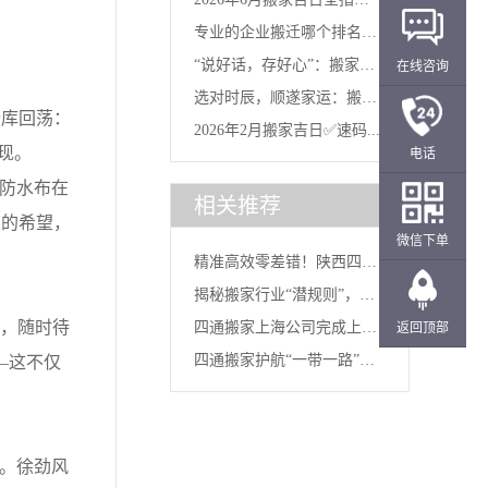
专业的企业搬迁哪个排名
南：...
“说好话，存好心”：搬家当
在线咨询
好？选对...
选对时辰，顺遂家运：搬家
天的...
仓库回荡：
2026年2月搬家吉日✅速码...
“吉时...
现。
电话
防水布在
相关推荐
天的希望，
微信下单
精准高效零差错！陕西四通
揭秘搬家行业“潜规则”，四
搬家护...
意，随时待
四通搬家上海公司完成上海
返回顶部
通搬...
四通搬家护航“一带一路”，
—这不仅
交大精...
我参...
。徐劲风