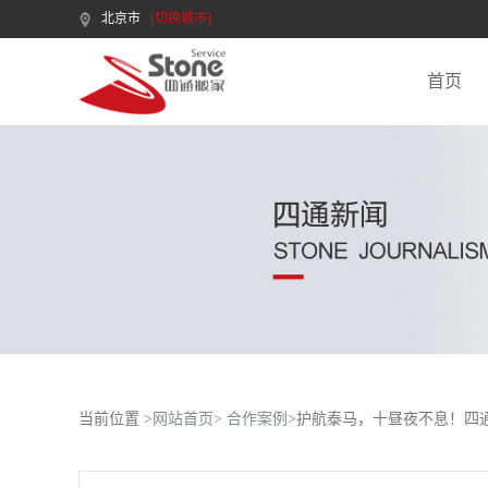
北京市
[切换城市]
首页
当前位置 >
网站首页>
合作案例
>护航泰马，十昼夜不息！四