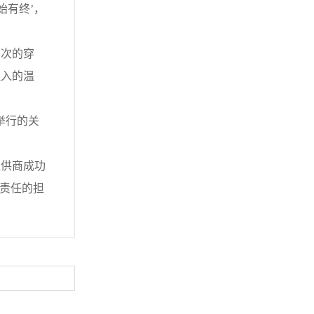
始有终’，
次的穿
注入的温
举行的关
供商成功
负责任的担