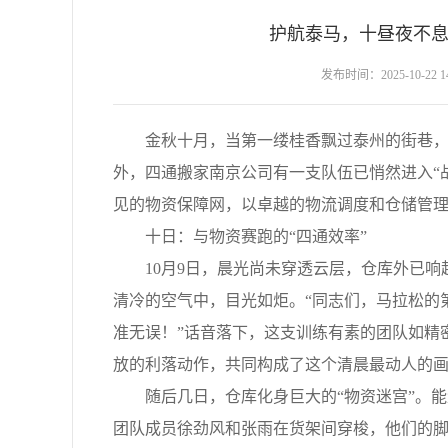
护航泰马，十昼夜不息
发布时间：2025-10-22 14:
金秋十月，当第一缕桂香飘过泰州的街巷，这
外，四通搬家南京公司有一支队伍已悄然进入“
见的物资保障网，以卓越的物流调度和仓储管
十日：与物资赛跑的“四通效率”
10月9日，晨光尚未穿透云层，仓库外已响
清冷的空气中，目光如炬。“同志们，马拉松的
准无误！”话音落下，这支训练有素的团队如精
放的利落动作，共同构成了这个清晨最动人的
随后几日，仓库化身巨大的“物资迷宫”。能
团队成员徐劲风和张雨在货架间穿梭，他们的脚