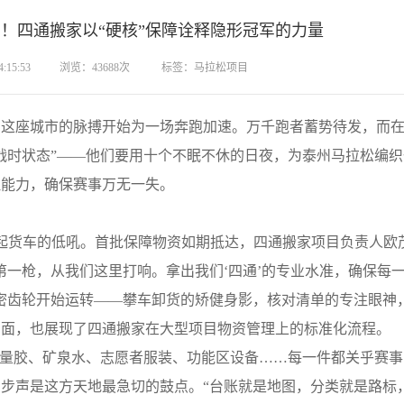
！四通搬家以“硬核”保障诠释隐形冠军的力量
15:53
浏览：43688次
标签：马拉松项目
座城市的脉搏开始为一场奔跑加速。万千跑者蓄势待发，而在
战时状态”——他们要用十个不眠不休的日夜，为泰州马拉松编
理能力，确保赛事万无一失。
起货车的低吼。首批保障物资如期抵达，四通搬家项目负责人欧
第一枪，从我们这里打响。拿出我们‘四通’的专业水准，确保每
密齿轮开始运转——攀车卸货的矫健身影，核对清单的专注眼神
画面，也展现了四通搬家在大型项目物资管理上的标准化流程。
量胶、矿泉水、志愿者服装、功能区设备……每一件都关乎赛事
步声是这方天地最急切的鼓点。“台账就是地图，分类就是路标