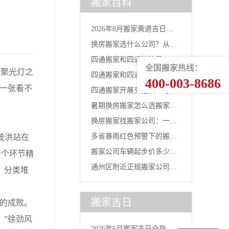
搬家百科
2026年8月搬家黄道吉日一
换房搬家选什么公司？从台
览...
四通搬家和四通物流是一家
风灾后...
全国搬家热线：
聚光灯之
四通搬家和四通物流有什么
400-003-8686
吗？官...
织一张看不
四通搬家开展交通安全与行
区别？...
暑期换房搬家怎么选搬家公
车安全...
换房搬家找搬家公司：一线
司？2...
多省暴雨红色预警下的搬家
茂洪站在
城市换...
搬家公司车辆起步价多少
一个环节精
选择：...
通州区附近正规搬家公司｜
，分类堆
钱？四通...
北京全...
搬家吉日
的成败。
，”徐劲风
2026年6月搬家吉日全指