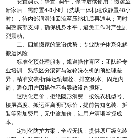
安置调试：静置+调平，保障后续使用：搬运至
新家后，需静置4-8小时（洗烘一体机建议静置48小
时），待内部润滑油回流至压缩机后再通电；同时
调整底部支脚，确保机身水平，避免工作时产生剧
烈震动。
二、四通搬家的靠谱优势：专业防护体系化解
搬运风险
标准化预处理服务，规避操作盲区：团队经专
业培训，熟练区分滚筒与波轮洗衣机的预处理差
异，精准安装/拆除运输螺栓、排空积水、固定内
筒，避免用户因操作不当导致设备损坏。
透明化定价，拒绝隐形消费：按洗衣机型号、
楼层高度、搬运距离明码标价，提前告知包装、拆
装等附加费用，无中途加价，让用户清晰掌握成
本。
定制化防护方案，全程无忧：提供原厂级包装