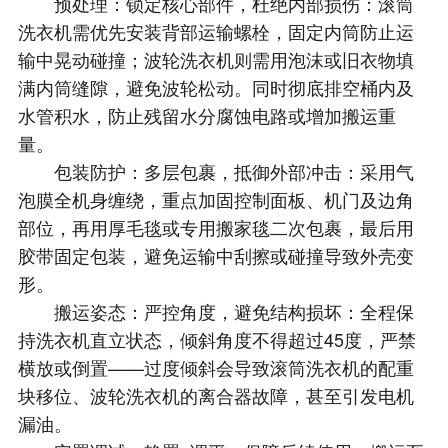
预处理：锁定核心部件，杜绝内部损伤：滚筒
洗衣机需优先安装背部运输螺栓，固定内筒防止运
输中晃动碰撞；波轮洗衣机则需用泡沫或旧衣物填
满内筒缝隙，避免波轮松动。同时彻底排空桶内及
水管积水，防止残留水分腐蚀电路或增加搬运重
量。
包装防护：多层包裹，抵御外部冲击：采用气
泡膜全机身缠绕，重点加固控制面板、机门及边角
部位，再用厚毛毯或专用搬家毯二次包裹，最后用
胶带固定包装，避免运输中刮擦或碰撞导致外壳变
形。
搬运姿态：严控角度，避免结构损坏：全程保
持洗衣机直立状态，倾斜角度不得超过45度，严禁
横放或倒置——过度倾斜会导致滚筒洗衣机的配重
块移位、波轮洗衣机的离合器故障，甚至引发电机
漏油。