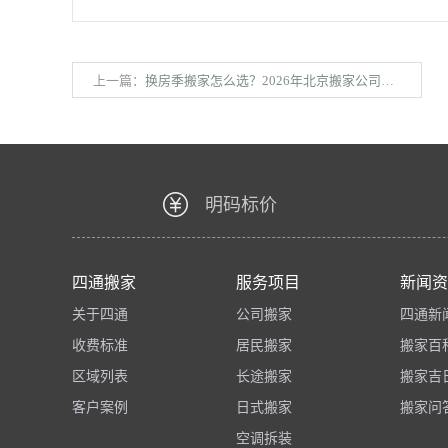
上一篇：
换房季搬家怎么选？2026年北京搬家公司推荐指南
明码标价
四通搬家
服务项目
新闻资
关于四通
公司搬家
四通新
收费标准
居民搬家
搬家百
区域列表
长途搬家
搬家吉
客户案例
日式搬家
搬家问
空调拆装