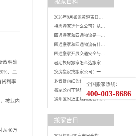
搬家百科
2026年8月搬家黄道吉日一
换房搬家选什么公司？从台
览...
四通搬家和四通物流是一家
风灾后...
四通搬家和四通物流有什么
吗？官...
四通搬家开展交通安全与行
区别？...
新政明确
暑期换房搬家怎么选搬家公
车安全...
0%、二
换房搬家找搬家公司：一线
司？2...
多省暴雨红色预警下的搬家
首贷利率
全国搬家热线：
城市换...
搬家公司车辆起步价多少
400-003-8686
选择：...
通州区附近正规搬家公司｜
，被业内
钱？四通...
北京全...
搬家吉日
从40万
2026年6月搬家吉日全指