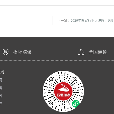
下一篇：
2026年搬家行业大洗牌：透明化服
损坏赔偿
全国连锁
讯
闻
科
日
答