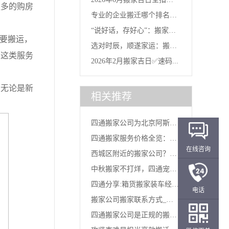
更多的购房
专业的企业搬迁哪个排名
南：...
“说好话，存好心”：搬家当
好？选对...
要搬运，
选对时辰，顺遂家运：搬家
天的...
，这类服务
2026年2月搬家吉日✅速码...
“吉时...
无论是新
相关推荐
四通搬家公司为北京阿斯牛
四通搬家服务价格全览：从
牛彝族...
在线咨询
西城区附近的搬家公司？四
面包车...
中秋搬家不打烊，四通宠粉
通搬家...
四通分享:箱货搬家装车经
电话
特惠活...
搬家公司搬家联系方式_四
验...
四通搬家公司是正规的搬家
通搬家...