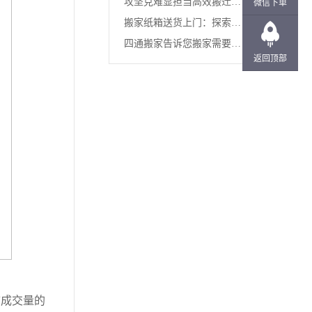
攻坚克难显担当高效搬迁践
微信下单
公司吗...
搬家纸箱送货上门：探索四
初心—...
四通搬家告诉您搬家需要拿
通搬家...
返回顶部
什么...
成交量的