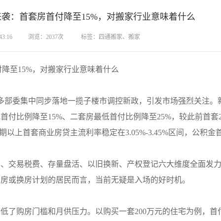
政来袭：首套房首付降至15%，对搬家行业意味着什么
3:16
浏览：2037次
标签：四通搬家、搬家
降至15%，对搬家行业意味着什么
降
等多部委集中同步落地一揽子楼市调控新政，引发市场强烈关注。
付比例降至15%、二套房最低首付比例降至25%，较此前首套2
以上首套商业房贷主流利率稳定在3.05%-3.45%区间，公积金
交易税费、存量盘活、以旧换新、产权登记六大维度全面发力
购房或换房计划的居民而言，当前无疑是入场的好时机。
购房门槛和月供压力。以购买一套200万元的住宅为例，首付