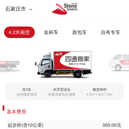
石家庄市
4.2米厢货
金杯车
面包车
自有专车
平台专车
大件物流
企业搬迁
日式搬家
3.3米敞车
含2名
此车型适合
载货体积
全程搬家服务
有家具家电的搬家
4.2m*1.9m*1.9m
基本费用
起步价(含10公里)
300.00元