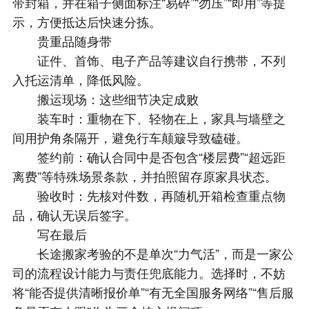
带封箱，并在箱子侧面标注“易碎”“勿压”“即用”等提
示，方便抵达后快速分拣。
贵重品随身带
证件、首饰、电子产品等建议自行携带，不列
入托运清单，降低风险。
搬运现场：这些细节决定成败
装车时：重物在下、轻物在上，家具与墙壁之
间用护角条隔开，避免行车颠簸导致磕碰。
签约前：确认合同中是否包含“楼层费”“超远距
离费”等特殊场景条款，并拍照留存原家具状态。
验收时：先核对件数，再随机开箱检查重点物
品，确认无误后签字。
写在最后
长途搬家考验的不是单次“力气活”，而是一家公
司的流程设计能力与责任兜底能力。选择时，不妨
将“能否提供清晰报价单”“有无全国服务网络”“售后服