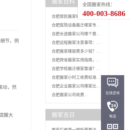
搬家百科
全国搬家热线：
400-003-8686
合肥居民搬家哪家正规？4
合肥医院设备搬迁哪家专
个本地...
合肥长途搬家公司哪个靠
业？四通...
细节，例
合肥远程搬家注意事项：跨
谱？选对...
合肥搬家楼层费多少钱？
城迁移...
合肥跨省搬家实用指南，轻
2026...
合肥学校搬迁哪家靠谱？四
松搞定...
合肥搬家小时工收费标准详
通搬家...
合肥企业搬家公司哪家比较
滚动，然
解？...
在线咨询
合肥搬家公司收费...
。
好...
搬家吉日
提醒大
电话
搬家后做第一顿饭需要注意