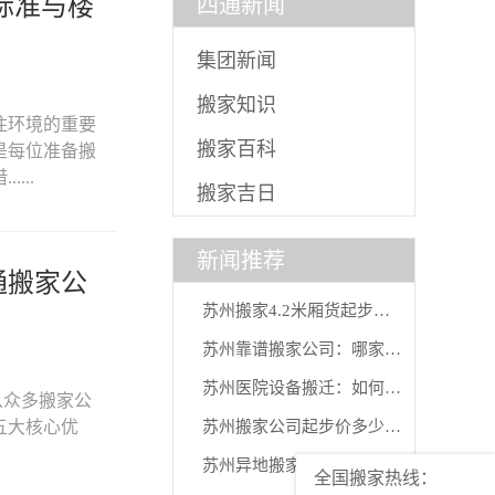
标准与楼
四通新闻
集团新闻
搬家知识
住环境的重要
搬家百科
是每位准备搬
...
搬家吉日
新闻推荐
通搬家公
苏州搬家4.2米厢货起步价怎么算？四
苏州靠谱搬家公司：哪家更值得信赖？2
苏州医院设备搬迁：如何寻找“精密”与“
从众多搬家公
五大核心优
苏州搬家公司起步价多少？四通搬家45
苏州异地搬家实用指南：古城新居的从
全国搬家热线：