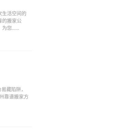
次生活空间的
靠的搬家公
.....
价易藏陷阱，
苏州靠谱搬家方