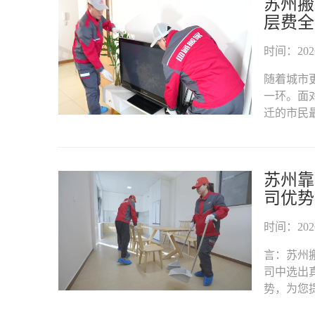
苏州搬
层费全
时间：2026-
随着城市
一环。面
迁的市民最
苏州靠
司优势
时间：2026-
言：苏州
司中选出
势，为您提供