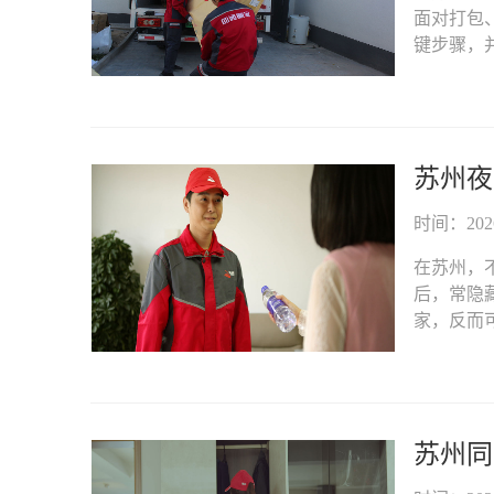
面对打包
键步骤，并
苏州夜
时间：2026-
在苏州，
后，常隐
家，反而可
苏州同