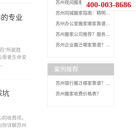
苏州夜间搬家哪家便宜又靠谱？这份避
400-003-8686
苏州同城搬家指南：精明选择，安心搬
得的专业
苏州办公室搬家哪家靠谱？专业服务成
苏州搬家公司推荐？服务好有保障的首
苏州企业搬迁哪家靠谱？2025 本地化选
司”所能胜
与患者生命安
.
案例推荐
苏州银行搬迁哪家靠谱？四通搬家以高
踩坑
苏州搬家收费价格表？
心的收费项。
为你详解苏州