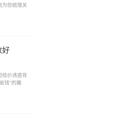
南为您梳理关
收好
但低价诱惑背
省钱”的搬