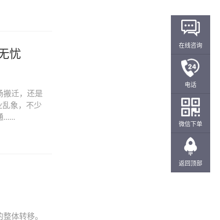
在线咨询
无忧
电话
场搬迁，还是
业乱象，不少
...
微信下单
返回顶部
的整体转移。