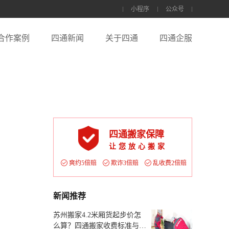
小程序
公众号
合作案例
四通新闻
关于四通
四通企服
四通搬家保障
让您放心搬家
爽约5倍赔
欺诈3倍赔
乱收费2倍赔
新闻推荐
苏州搬家4.2米厢货起步价怎
么算？四通搬家收费标准与楼